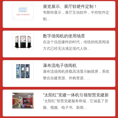
展览展示、展厅软硬件定制！
韦斯特显示，展厅互动软件，中控软件定
室内小间距P1.0极致微LED
制...
室内小间距LED，超小微距P1mm，视觉
震撼，性价比...
数字借阅机的使用场景
在这个信息爆炸的时代，传统的纸质阅读
方式已经无法满足现代人快...
卧式红外查询一体机
深圳市韦斯特安防技术有限公司是液晶广
瀑布流电子借阅机
告机，户外广告机，LED...
瀑布流借阅机搭载高清显示触摸屏，系统
整合自建资源、外购资源、...
电容壁挂式广告机
深圳市韦斯特安防技术有限公司是液晶广
“太阳红”党建一体机引领智慧党建新
方向
“太阳红”智慧党建服务终端，它涵盖了音
告机，户外广告机，LED...
频、视频、电子书、新闻...