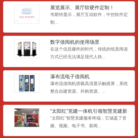
室内小间距LED，超小微距P1mm，视觉
展览展示、展厅软硬件定制！
震撼，性价比...
韦斯特显示，展厅互动软件，中控软件定
制...
卧式红外查询一体机
数字借阅机的使用场景
深圳市韦斯特安防技术有限公司是液晶广
在这个信息爆炸的时代，传统的纸质阅读
告机，户外广告机，LED...
方式已经无法满足现代人快...
瀑布流电子借阅机
电容壁挂式广告机
瀑布流借阅机搭载高清显示触摸屏，系统
深圳市韦斯特安防技术有限公司是液晶广
整合自建资源、外购资源、...
告机，户外广告机，LED...
“太阳红”党建一体机引领智慧党建新
方向
“太阳红”智慧党建服务终端，它涵盖了音
红外壁挂式广告机21.5寸32寸43寸55
寸65寸
频、视频、电子书、新闻...
深圳市韦斯特安防技术有限公司是液晶广
告机，户外广告机，LED...